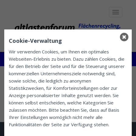
Toggle
navigation
Cookie-Verwaltung
Wir verwenden Cookies, um Ihnen ein optimales
AF-BERUFSBROSCHüRE
Webseiten-Erlebnis zu bieten. Dazu zählen Cookies, die
für den Betrieb der Seite und für die Steuerung unserer
Publikationen
af-Berufsbroschüre
Altlastenforum
kommerziellen Unternehmensziele notwendig sind,
sowie solche, die lediglich zu anonymen
Statistikzwecken, für Komforteinstellungen oder zur
af-Berufsbroschüre - Überarbeitete Version 2026
Anzeige personalisierter Inhalte genutzt werden. Sie
können selbst entscheiden, welche Kategorien Sie
zulassen möchten. Bitte beachten Sie, dass auf Basis
Ihrer Einstellungen womöglich nicht mehr alle
Funktionalitäten der Seite zur Verfügung stehen.